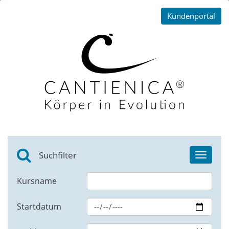
Kundenportal
Suchfilter
Toggle
navigat
Kursname
Startdatum